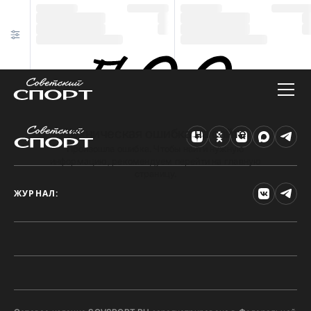
Техническая ошибка на сайте
Произошла ошибка. Чтобы найти нужную
информацию, рекомендуем перейти на главную
страницу.
ЖУРНАЛ: