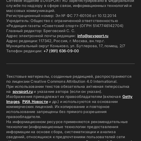
Сетевое издание SOVSPORT RU зарегистрировано в Федеральной
службе по надзору в сфере связи, информационных технологий и
массовых коммуникаций.
Регистрационный номер: Эл № ФС 77-60106 от 10.12.2014
Учредитель: Общество с ограниченной ответственностью
«Редакция газеты «Советский спорт» (ОГРН 5147746142704)
Главный редактор: Бреговский С. С.
Адрес электронной почты редакции:
info@sovsport.ru
Адрес редакции: 117342, Россия, г. Москва, вн.тер.г.
Муниципальный округ Коньково, ул. Бутлерова, 17, помещ. 2/7
Телефон редакции:
+7 (991) 636-09-00
Текстовые материалы, созданные редакцией, распространяются
по лицензии Creative Commons Attribution 4.0 International.
При использовании текстов обязательна активная гиперссылка
на
sovsport.ru
и указание автора (если он указан).
Изображения принадлежат их правообладателям (включая
Getty
Images
,
РИА Новости
и др.) и используются на основании
коммерческих лицензий. Их копирование и повторное
использование запрещены без прямого разрешения
правообладателя.
На информационном ресурсе применяются рекомендательные
технологии (информационные технологии предоставления
информации на основе сбора, систематизации и анализа
сведений, относящихся к предпочтениям пользователей сети