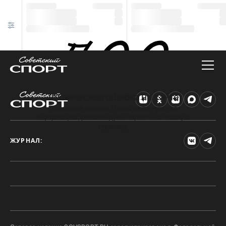
Техническая ошибка на сайте
Произошла ошибка. Чтобы найти нужную
информацию, рекомендуем перейти на главную
страницу.
ЖУРНАЛ: