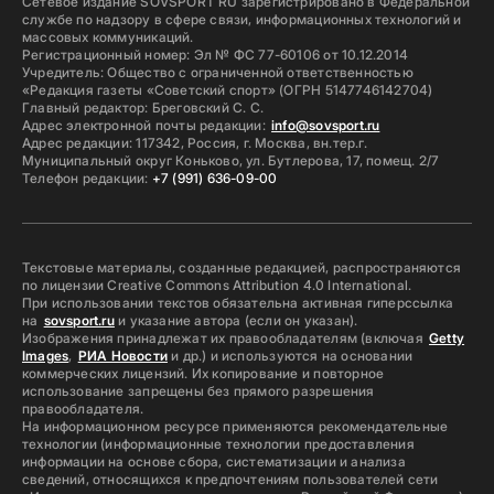
Сетевое издание SOVSPORT RU зарегистрировано в Федеральной
службе по надзору в сфере связи, информационных технологий и
массовых коммуникаций.
Регистрационный номер: Эл № ФС 77-60106 от 10.12.2014
Учредитель: Общество с ограниченной ответственностью
«Редакция газеты «Советский спорт» (ОГРН 5147746142704)
Главный редактор: Бреговский С. С.
Адрес электронной почты редакции:
info@sovsport.ru
Адрес редакции: 117342, Россия, г. Москва, вн.тер.г.
Муниципальный округ Коньково, ул. Бутлерова, 17, помещ. 2/7
Телефон редакции:
+7 (991) 636-09-00
Текстовые материалы, созданные редакцией, распространяются
по лицензии Creative Commons Attribution 4.0 International.
При использовании текстов обязательна активная гиперссылка
на
sovsport.ru
и указание автора (если он указан).
Изображения принадлежат их правообладателям (включая
Getty
Images
,
РИА Новости
и др.) и используются на основании
коммерческих лицензий. Их копирование и повторное
использование запрещены без прямого разрешения
правообладателя.
На информационном ресурсе применяются рекомендательные
технологии (информационные технологии предоставления
информации на основе сбора, систематизации и анализа
сведений, относящихся к предпочтениям пользователей сети