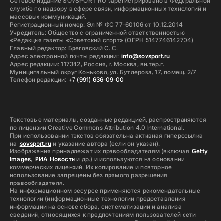
Сетевое издание SOVSPORT RU зарегистрировано в Федеральной
службе по надзору в сфере связи, информационных технологий и
массовых коммуникаций.
Регистрационный номер: Эл № ФС 77-60106 от 10.12.2014
Учредитель: Общество с ограниченной ответственностью
«Редакция газеты «Советский спорт» (ОГРН 5147746142704)
Главный редактор: Бреговский С. С.
Адрес электронной почты редакции:
info@sovsport.ru
Адрес редакции: 117342, Россия, г. Москва, вн.тер.г.
Муниципальный округ Коньково, ул. Бутлерова, 17, помещ. 2/7
Телефон редакции:
+7 (991) 636-09-00
Текстовые материалы, созданные редакцией, распространяются
по лицензии Creative Commons Attribution 4.0 International.
При использовании текстов обязательна активная гиперссылка
на
sovsport.ru
и указание автора (если он указан).
Изображения принадлежат их правообладателям (включая
Getty
Images
,
РИА Новости
и др.) и используются на основании
коммерческих лицензий. Их копирование и повторное
использование запрещены без прямого разрешения
правообладателя.
На информационном ресурсе применяются рекомендательные
технологии (информационные технологии предоставления
информации на основе сбора, систематизации и анализа
сведений, относящихся к предпочтениям пользователей сети