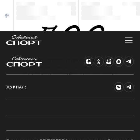
Техническая ошибка на сайте
Произошла ошибка. Чтобы найти нужную
информацию, рекомендуем перейти на главную
страницу.
ЖУРНАЛ: