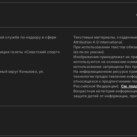
й службе по надзору в сфере
Текстовые материалы, созданные
Attribution 4.0 International.
При использовании текстов обяз
акция газеты «Советский спорт»
(если он указан).
Изображения принадлежат их пр
используются на основании комм
использование запрещены без пр
ьный округ Коньково, ул.
На информационном ресурсе при
технологии предоставления инфор
относящихся к предпочтениям по
Российской Федерации).
См. под
Возрастная категория информацио
защите детей от информации, пр