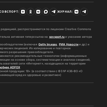
СОВСПОРТ:
ЖУРНАЛ:
 редакцией, распространяются по лицензии Creative Commons
ательна активная гиперссылка на
sovsport.ru
и указание автора
авообладателям (включая
Getty Images
,
РИА Новости
и др.) и
ерческих лицензий. Их копирование и повторное
ямого разрешения правообладателя.
меняются рекомендательные технологии (информационные
мации на основе сбора, систематизации и анализа сведений,
льзователей сети «Интернет», находящихся на территории
робнее ADFOX
нной продукции: 18+ (в соответствии с ФЗ № 436-ФЗ «О
ичиняющей вред их здоровью и развитию»)