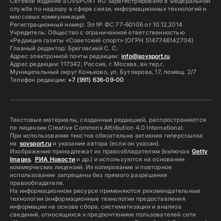
Сетевое издание SOVSPORT RU зарегистрировано в Федеральной
службе по надзору в сфере связи, информационных технологий и
массовых коммуникаций.
Регистрационный номер: Эл № ФС 77-60106 от 10.12.2014
Учредитель: Общество с ограниченной ответственностью
«Редакция газеты «Советский спорт» (ОГРН 5147746142704)
Главный редактор: Бреговский С. С.
Адрес электронной почты редакции:
info@sovsport.ru
Адрес редакции: 117342, Россия, г. Москва, вн.тер.г.
Муниципальный округ Коньково, ул. Бутлерова, 17, помещ. 2/7
Телефон редакции:
+7 (991) 636-09-00
Текстовые материалы, созданные редакцией, распространяются
по лицензии Creative Commons Attribution 4.0 International.
При использовании текстов обязательна активная гиперссылка
на
sovsport.ru
и указание автора (если он указан).
Изображения принадлежат их правообладателям (включая
Getty
Images
,
РИА Новости
и др.) и используются на основании
коммерческих лицензий. Их копирование и повторное
использование запрещены без прямого разрешения
правообладателя.
На информационном ресурсе применяются рекомендательные
технологии (информационные технологии предоставления
информации на основе сбора, систематизации и анализа
сведений, относящихся к предпочтениям пользователей сети