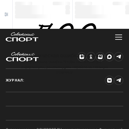
Техническая ошибка на сайте
Произошла ошибка. Чтобы найти нужную
информацию, рекомендуем перейти на главную
страницу.
ЖУРНАЛ: