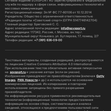
Сетевое издание SOVSPORT RU зарегистрировано в Федеральной
службе по надзору в сфере связи, информационных технологий и
массовых коммуникаций.
Регистрационный номер: Эл № ФС 77-60106 от 10.12.2014
Учредитель: Общество с ограниченной ответственностью
«Редакция газеты «Советский спорт» (ОГРН 5147746142704)
Главный редактор: Бреговский С. С.
Адрес электронной почты редакции:
info@sovsport.ru
Адрес редакции: 117342, Россия, г. Москва, вн.тер.г.
Муниципальный округ Коньково, ул. Бутлерова, 17, помещ. 2/7
Телефон редакции:
+7 (991) 636-09-00
Текстовые материалы, созданные редакцией, распространяются
по лицензии Creative Commons Attribution 4.0 International.
При использовании текстов обязательна активная гиперссылка
на
sovsport.ru
и указание автора (если он указан).
Изображения принадлежат их правообладателям (включая
Getty
Images
,
РИА Новости
и др.) и используются на основании
коммерческих лицензий. Их копирование и повторное
использование запрещены без прямого разрешения
правообладателя.
На информационном ресурсе применяются рекомендательные
технологии (информационные технологии предоставления
информации на основе сбора, систематизации и анализа
сведений, относящихся к предпочтениям пользователей сети