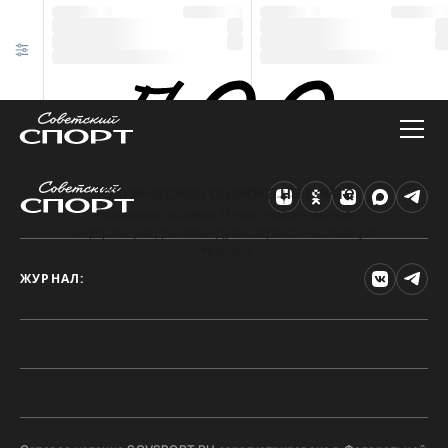
Техническая ошибка на сайте
Произошла ошибка. Чтобы найти нужную
информацию, рекомендуем перейти на главную
страницу.
ЖУРНАЛ: