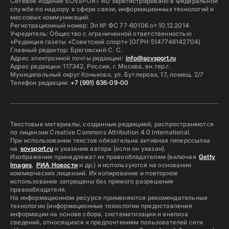
Сетевое издание SOVSPORT RU зарегистрировано в Федеральной
службе по надзору в сфере связи, информационных технологий и
массовых коммуникаций.
Регистрационный номер: Эл № ФС 77-60106 от 10.12.2014
Учредитель: Общество с ограниченной ответственностью
«Редакция газеты «Советский спорт» (ОГРН 5147746142704)
Главный редактор: Бреговский С. С.
Адрес электронной почты редакции:
info@sovsport.ru
Адрес редакции: 117342, Россия, г. Москва, вн.тер.г.
Муниципальный округ Коньково, ул. Бутлерова, 17, помещ. 2/7
Телефон редакции:
+7 (991) 636-09-00
Текстовые материалы, созданные редакцией, распространяются
по лицензии Creative Commons Attribution 4.0 International.
При использовании текстов обязательна активная гиперссылка
на
sovsport.ru
и указание автора (если он указан).
Изображения принадлежат их правообладателям (включая
Getty
Images
,
РИА Новости
и др.) и используются на основании
коммерческих лицензий. Их копирование и повторное
использование запрещены без прямого разрешения
правообладателя.
На информационном ресурсе применяются рекомендательные
технологии (информационные технологии предоставления
информации на основе сбора, систематизации и анализа
сведений, относящихся к предпочтениям пользователей сети