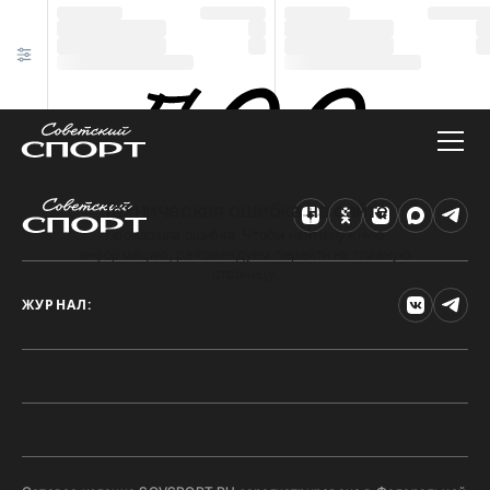
Техническая ошибка на сайте
Произошла ошибка. Чтобы найти нужную
информацию, рекомендуем перейти на главную
страницу.
ЖУРНАЛ: