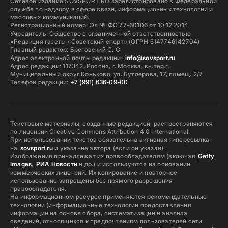
Сетевое издание SOVSPORT RU зарегистрировано в Федеральной
службе по надзору в сфере связи, информационных технологий и
массовых коммуникаций.
Регистрационный номер: Эл № ФС 77-60106 от 10.12.2014
Учредитель: Общество с ограниченной ответственностью
«Редакция газеты «Советский спорт» (ОГРН 5147746142704)
Главный редактор: Бреговский С. С.
Адрес электронной почты редакции:
info@sovsport.ru
Адрес редакции: 117342, Россия, г. Москва, вн.тер.г.
Муниципальный округ Коньково, ул. Бутлерова, 17, помещ. 2/7
Телефон редакции:
+7 (991) 636-09-00
Текстовые материалы, созданные редакцией, распространяются
по лицензии Creative Commons Attribution 4.0 International.
При использовании текстов обязательна активная гиперссылка
на
sovsport.ru
и указание автора (если он указан).
Изображения принадлежат их правообладателям (включая
Getty
Images
,
РИА Новости
и др.) и используются на основании
коммерческих лицензий. Их копирование и повторное
использование запрещены без прямого разрешения
правообладателя.
На информационном ресурсе применяются рекомендательные
технологии (информационные технологии предоставления
информации на основе сбора, систематизации и анализа
сведений, относящихся к предпочтениям пользователей сети