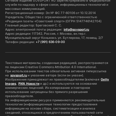
Сетевое издание SOVSPORT RU зарегистрировано в Федеральной
службе по надзору в сфере связи, информационных технологий и
массовых коммуникаций.
Регистрационный номер: Эл № ФС 77-60106 от 10.12.2014
Учредитель: Общество с ограниченной ответственностью
«Редакция газеты «Советский спорт» (ОГРН 5147746142704)
Главный редактор: Бреговский С. С.
Адрес электронной почты редакции:
info@sovsport.ru
Адрес редакции: 117342, Россия, г. Москва, вн.тер.г.
Муниципальный округ Коньково, ул. Бутлерова, 17, помещ. 2/7
Телефон редакции:
+7 (991) 636-09-00
Текстовые материалы, созданные редакцией, распространяются
по лицензии Creative Commons Attribution 4.0 International.
При использовании текстов обязательна активная гиперссылка
на
sovsport.ru
и указание автора (если он указан).
Изображения принадлежат их правообладателям (включая
Getty
Images
,
РИА Новости
и др.) и используются на основании
коммерческих лицензий. Их копирование и повторное
использование запрещены без прямого разрешения
правообладателя.
На информационном ресурсе применяются рекомендательные
технологии (информационные технологии предоставления
информации на основе сбора, систематизации и анализа
сведений, относящихся к предпочтениям пользователей сети