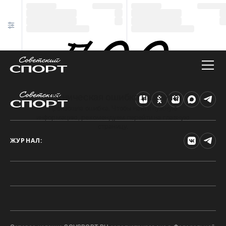
Техническая ошибка на сайте
Произошла ошибка. Чтобы найти нужную
информацию, рекомендуем перейти на главную
страницу.
ЖУРНАЛ: