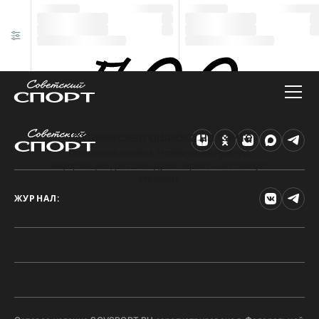
Техническая ошибка на сайте
Произошла ошибка. Чтобы найти нужную
информацию, рекомендуем перейти на главную
страницу.
ЖУРНАЛ: