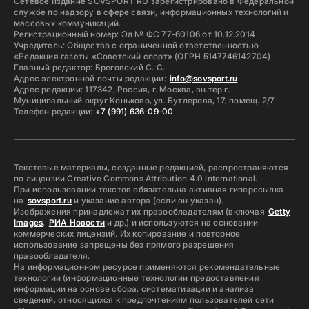
Сетевое издание SOVSPORT RU зарегистрировано в Федеральной
службе по надзору в сфере связи, информационных технологий и
массовых коммуникаций.
Регистрационный номер: Эл № ФС 77-60106 от 10.12.2014
Учредитель: Общество с ограниченной ответственностью
«Редакция газеты «Советский спорт» (ОГРН 5147746142704)
Главный редактор: Бреговский С. С.
Адрес электронной почты редакции:
info@sovsport.ru
Адрес редакции: 117342, Россия, г. Москва, вн.тер.г.
Муниципальный округ Коньково, ул. Бутлерова, 17, помещ. 2/7
Телефон редакции:
+7 (991) 636-09-00
Текстовые материалы, созданные редакцией, распространяются
по лицензии Creative Commons Attribution 4.0 International.
При использовании текстов обязательна активная гиперссылка
на
sovsport.ru
и указание автора (если он указан).
Изображения принадлежат их правообладателям (включая
Getty
Images
,
РИА Новости
и др.) и используются на основании
коммерческих лицензий. Их копирование и повторное
использование запрещены без прямого разрешения
правообладателя.
На информационном ресурсе применяются рекомендательные
технологии (информационные технологии предоставления
информации на основе сбора, систематизации и анализа
сведений, относящихся к предпочтениям пользователей сети