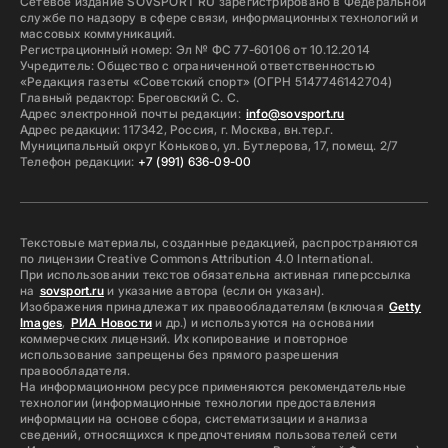
Сетевое издание SOVSPORT RU зарегистрировано в Федеральной
службе по надзору в сфере связи, информационных технологий и
массовых коммуникаций.
Регистрационный номер: Эл № ФС 77-60106 от 10.12.2014
Учредитель: Общество с ограниченной ответственностью
«Редакция газеты «Советский спорт» (ОГРН 5147746142704)
Главный редактор: Бреговский С. С.
Адрес электронной почты редакции:
info@sovsport.ru
Адрес редакции: 117342, Россия, г. Москва, вн.тер.г.
Муниципальный округ Коньково, ул. Бутлерова, 17, помещ. 2/7
Телефон редакции:
+7 (991) 636-09-00
Текстовые материалы, созданные редакцией, распространяются
по лицензии Creative Commons Attribution 4.0 International.
При использовании текстов обязательна активная гиперссылка
на
sovsport.ru
и указание автора (если он указан).
Изображения принадлежат их правообладателям (включая
Getty
Images
,
РИА Новости
и др.) и используются на основании
коммерческих лицензий. Их копирование и повторное
использование запрещены без прямого разрешения
правообладателя.
На информационном ресурсе применяются рекомендательные
технологии (информационные технологии предоставления
информации на основе сбора, систематизации и анализа
сведений, относящихся к предпочтениям пользователей сети