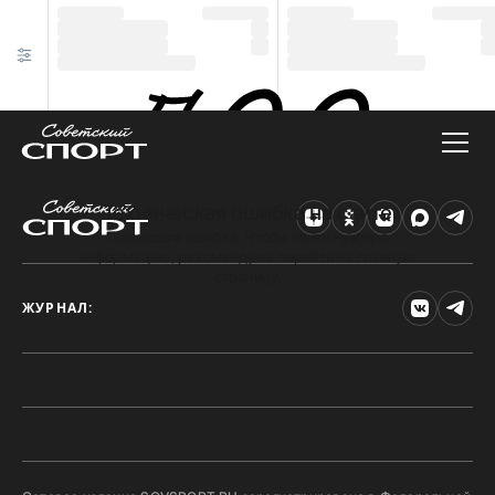
Техническая ошибка на сайте
Произошла ошибка. Чтобы найти нужную
информацию, рекомендуем перейти на главную
страницу.
ЖУРНАЛ: