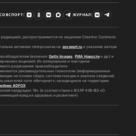
СОВСПОРТ:
ЖУРНАЛ:
 редакцией, распространяются по лицензии Creative Commons
ательна активная гиперссылка на
sovsport.ru
и указание автора
авообладателям (включая
Getty Images
,
РИА Новости
и др.) и
ерческих лицензий. Их копирование и повторное
ямого разрешения правообладателя.
меняются рекомендательные технологии (информационные
мации на основе сбора, систематизации и анализа сведений,
льзователей сети «Интернет», находящихся на территории
робнее ADFOX
нной продукции: 18+ (в соответствии с ФЗ № 436-ФЗ «О
ичиняющей вред их здоровью и развитию»)