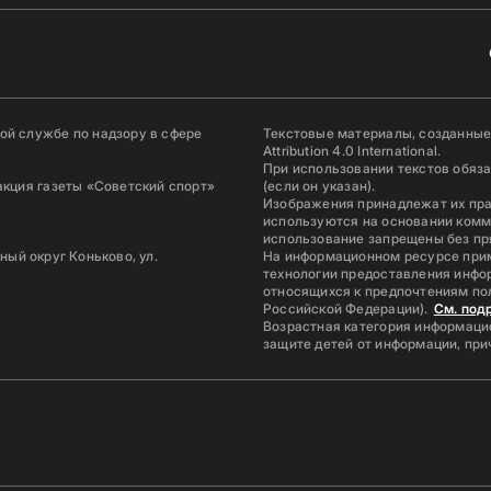
й службе по надзору в сфере
Текстовые материалы, созданные
Attribution 4.0 International.
При использовании текстов обяз
акция газеты «Советский спорт»
(если он указан).
Изображения принадлежат их пр
используются на основании комм
использование запрещены без пр
ьный округ Коньково, ул.
На информационном ресурсе при
технологии предоставления инфор
относящихся к предпочтениям по
Российской Федерации).
См. под
Возрастная категория информацио
защите детей от информации, пр