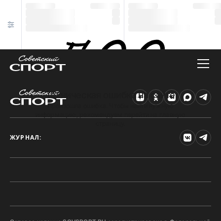
Техническая ошибка на сайте
Произошла ошибка. Чтобы найти нужную
информацию, рекомендуем перейти на главную
страницу.
ЖУРНАЛ: