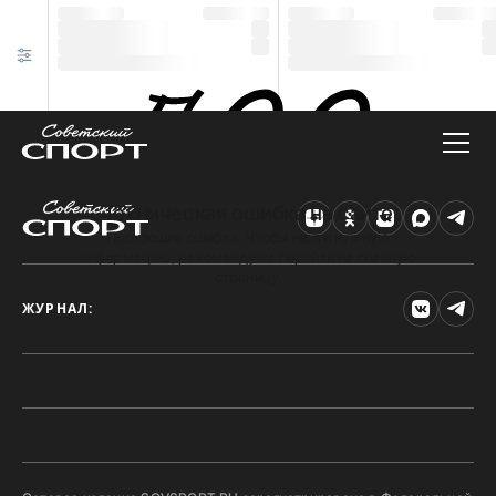
Техническая ошибка на сайте
Произошла ошибка. Чтобы найти нужную
информацию, рекомендуем перейти на главную
страницу.
ЖУРНАЛ: