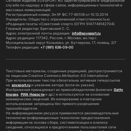
Сетевое издание SOVSPORT RU зарегистрировано в Федеральной
службе по надзору в сфере связи, информационных технологий и
массовых коммуникаций.
Регистрационный номер: Эл № ФС 77-60106 от 10.12.2014
Учредитель: Общество с ограниченной ответственностью
«Редакция газеты «Советский спорт» (ОГРН 5147746142704)
Главный редактор: Бреговский С. С.
Адрес электронной почты редакции:
info@sovsport.ru
Адрес редакции: 117342, Россия, г. Москва, вн.тер.г.
Муниципальный округ Коньково, ул. Бутлерова, 17, помещ. 2/7
Телефон редакции:
+7 (991) 636-09-00
Текстовые материалы, созданные редакцией, распространяются
по лицензии Creative Commons Attribution 4.0 International.
При использовании текстов обязательна активная гиперссылка
на
sovsport.ru
и указание автора (если он указан).
Изображения принадлежат их правообладателям (включая
Getty
Images
,
РИА Новости
и др.) и используются на основании
коммерческих лицензий. Их копирование и повторное
использование запрещены без прямого разрешения
правообладателя.
На информационном ресурсе применяются рекомендательные
технологии (информационные технологии предоставления
информации на основе сбора, систематизации и анализа
сведений, относящихся к предпочтениям пользователей сети