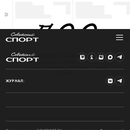
Техническая ошибка на сайте
Произошла ошибка. Чтобы найти нужную
информацию, рекомендуем перейти на главную
страницу.
ЖУРНАЛ: