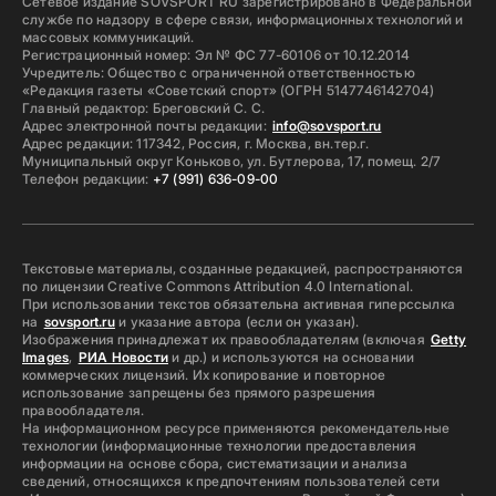
Сетевое издание SOVSPORT RU зарегистрировано в Федеральной
службе по надзору в сфере связи, информационных технологий и
массовых коммуникаций.
Регистрационный номер: Эл № ФС 77-60106 от 10.12.2014
Учредитель: Общество с ограниченной ответственностью
«Редакция газеты «Советский спорт» (ОГРН 5147746142704)
Главный редактор: Бреговский С. С.
Адрес электронной почты редакции:
info@sovsport.ru
Адрес редакции: 117342, Россия, г. Москва, вн.тер.г.
Муниципальный округ Коньково, ул. Бутлерова, 17, помещ. 2/7
Телефон редакции:
+7 (991) 636-09-00
Текстовые материалы, созданные редакцией, распространяются
по лицензии Creative Commons Attribution 4.0 International.
При использовании текстов обязательна активная гиперссылка
на
sovsport.ru
и указание автора (если он указан).
Изображения принадлежат их правообладателям (включая
Getty
Images
,
РИА Новости
и др.) и используются на основании
коммерческих лицензий. Их копирование и повторное
использование запрещены без прямого разрешения
правообладателя.
На информационном ресурсе применяются рекомендательные
технологии (информационные технологии предоставления
информации на основе сбора, систематизации и анализа
сведений, относящихся к предпочтениям пользователей сети