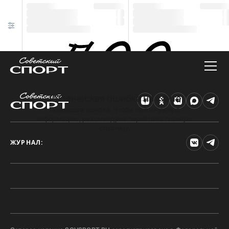
Техническая ошибка на сайте
Произошла ошибка. Чтобы найти нужную
информацию, рекомендуем перейти на главную
страницу.
ЖУРНАЛ: