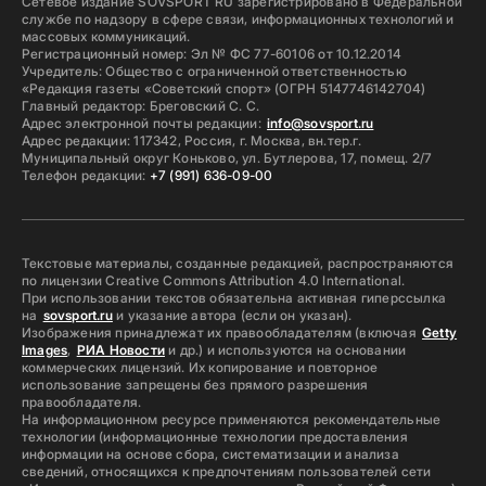
Сетевое издание SOVSPORT RU зарегистрировано в Федеральной
службе по надзору в сфере связи, информационных технологий и
массовых коммуникаций.
Регистрационный номер: Эл № ФС 77-60106 от 10.12.2014
Учредитель: Общество с ограниченной ответственностью
«Редакция газеты «Советский спорт» (ОГРН 5147746142704)
Главный редактор: Бреговский С. С.
Адрес электронной почты редакции:
info@sovsport.ru
Адрес редакции: 117342, Россия, г. Москва, вн.тер.г.
Муниципальный округ Коньково, ул. Бутлерова, 17, помещ. 2/7
Телефон редакции:
+7 (991) 636-09-00
Текстовые материалы, созданные редакцией, распространяются
по лицензии Creative Commons Attribution 4.0 International.
При использовании текстов обязательна активная гиперссылка
на
sovsport.ru
и указание автора (если он указан).
Изображения принадлежат их правообладателям (включая
Getty
Images
,
РИА Новости
и др.) и используются на основании
коммерческих лицензий. Их копирование и повторное
использование запрещены без прямого разрешения
правообладателя.
На информационном ресурсе применяются рекомендательные
технологии (информационные технологии предоставления
информации на основе сбора, систематизации и анализа
сведений, относящихся к предпочтениям пользователей сети