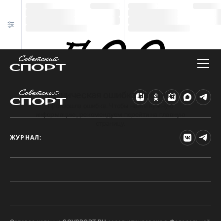
Техническая ошибка на сайте
Произошла ошибка. Чтобы найти нужную
информацию, рекомендуем перейти на главную
страницу.
ЖУРНАЛ: