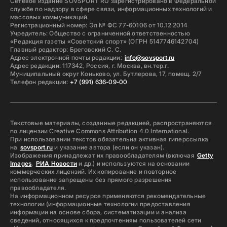
Сетевое издание SOVSPORT RU зарегистрировано в Федеральной
службе по надзору в сфере связи, информационных технологий и
массовых коммуникаций.
Регистрационный номер: Эл № ФС 77-60106 от 10.12.2014
Учредитель: Общество с ограниченной ответственностью
«Редакция газеты «Советский спорт» (ОГРН 5147746142704)
Главный редактор: Бреговский С. С.
Адрес электронной почты редакции:
info@sovsport.ru
Адрес редакции: 117342, Россия, г. Москва, вн.тер.г.
Муниципальный округ Коньково, ул. Бутлерова, 17, помещ. 2/7
Телефон редакции:
+7 (991) 636-09-00
Текстовые материалы, созданные редакцией, распространяются
по лицензии Creative Commons Attribution 4.0 International.
При использовании текстов обязательна активная гиперссылка
на
sovsport.ru
и указание автора (если он указан).
Изображения принадлежат их правообладателям (включая
Getty
Images
,
РИА Новости
и др.) и используются на основании
коммерческих лицензий. Их копирование и повторное
использование запрещены без прямого разрешения
правообладателя.
На информационном ресурсе применяются рекомендательные
технологии (информационные технологии предоставления
информации на основе сбора, систематизации и анализа
сведений, относящихся к предпочтениям пользователей сети