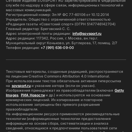
Сетевое издание SOVSPORT RU зарегистрировано в Федеральной
службе по надзору в сфере связи, информационных технологий и
массовых коммуникаций.
Регистрационный номер: Эл № ФС 77-60106 от 10.12.2014
Учредитель: Общество с ограниченной ответственностью
«Редакция газеты «Советский спорт» (ОГРН 5147746142704)
Главный редактор: Бреговский С. С.
Адрес электронной почты редакции:
info@sovsport.ru
Адрес редакции: 117342, Россия, г. Москва, вн.тер.г.
Муниципальный округ Коньково, ул. Бутлерова, 17, помещ. 2/7
Телефон редакции:
+7 (991) 636-09-00
Текстовые материалы, созданные редакцией, распространяются
по лицензии Creative Commons Attribution 4.0 International.
При использовании текстов обязательна активная гиперссылка
на
sovsport.ru
и указание автора (если он указан).
Изображения принадлежат их правообладателям (включая
Getty
Images
,
РИА Новости
и др.) и используются на основании
коммерческих лицензий. Их копирование и повторное
использование запрещены без прямого разрешения
правообладателя.
На информационном ресурсе применяются рекомендательные
технологии (информационные технологии предоставления
информации на основе сбора, систематизации и анализа
сведений, относящихся к предпочтениям пользователей сети