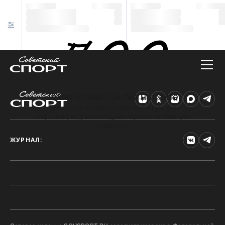
Техническая ошибка на сайте
Произошла ошибка. Чтобы найти нужную
информацию, рекомендуем перейти на главную
страницу.
ЖУРНАЛ: