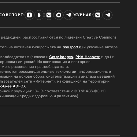
СОВСПОРТ:
ЖУРНАЛ:
 редакцией, распространяются по лицензии Creative Commons
ательна активная гиперссылка на
sovsport.ru
и указание автора
авообладателям (включая
Getty Images
,
РИА Новости
и др.) и
ерческих лицензий. Их копирование и повторное
ямого разрешения правообладателя.
меняются рекомендательные технологии (информационные
мации на основе сбора, систематизации и анализа сведений,
льзователей сети «Интернет», находящихся на территории
робнее ADFOX
нной продукции: 18+ (в соответствии с ФЗ № 436-ФЗ «О
ичиняющей вред их здоровью и развитию»)