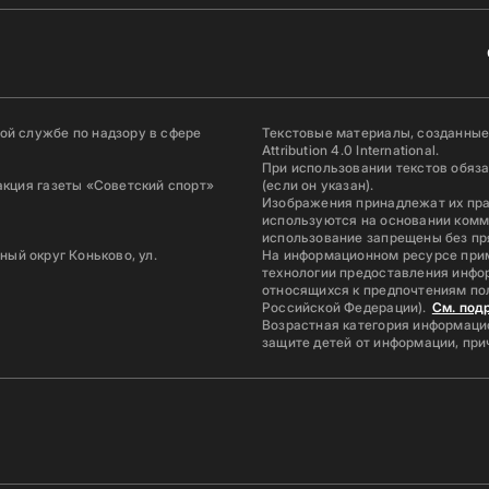
й службе по надзору в сфере
Текстовые материалы, созданные
Attribution 4.0 International.
При использовании текстов обяз
акция газеты «Советский спорт»
(если он указан).
Изображения принадлежат их пр
используются на основании комм
использование запрещены без пр
ьный округ Коньково, ул.
На информационном ресурсе при
технологии предоставления инфор
относящихся к предпочтениям по
Российской Федерации).
См. под
Возрастная категория информацио
защите детей от информации, пр