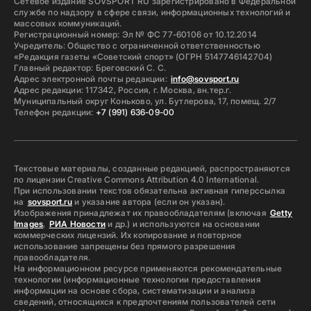
Сетевое издание SOVSPORT RU зарегистрировано в Федеральной
службе по надзору в сфере связи, информационных технологий и
массовых коммуникаций.
Регистрационный номер: Эл № ФС 77-60106 от 10.12.2014
Учредитель: Общество с ограниченной ответственностью
«Редакция газеты «Советский спорт» (ОГРН 5147746142704)
Главный редактор: Бреговский С. С.
Адрес электронной почты редакции:
info@sovsport.ru
Адрес редакции: 117342, Россия, г. Москва, вн.тер.г.
Муниципальный округ Коньково, ул. Бутлерова, 17, помещ. 2/7
Телефон редакции:
+7 (991) 636-09-00
Текстовые материалы, созданные редакцией, распространяются
по лицензии Creative Commons Attribution 4.0 International.
При использовании текстов обязательна активная гиперссылка
на
sovsport.ru
и указание автора (если он указан).
Изображения принадлежат их правообладателям (включая
Getty
Images
,
РИА Новости
и др.) и используются на основании
коммерческих лицензий. Их копирование и повторное
использование запрещены без прямого разрешения
правообладателя.
На информационном ресурсе применяются рекомендательные
технологии (информационные технологии предоставления
информации на основе сбора, систематизации и анализа
сведений, относящихся к предпочтениям пользователей сети