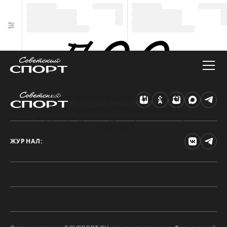
Техническая ошибка на сайте
Произошла ошибка. Чтобы найти нужную
информацию, рекомендуем перейти на главную
страницу.
ЖУРНАЛ: