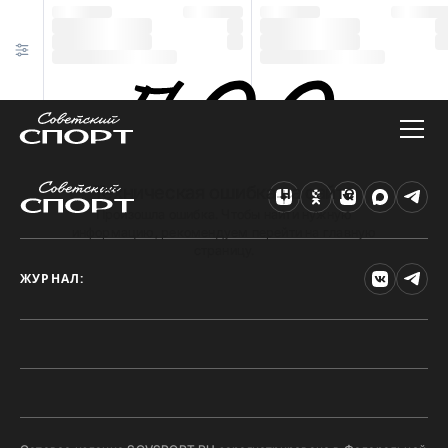
Техническая ошибка на сайте
Произошла ошибка. Чтобы найти нужную
информацию, рекомендуем перейти на главную
страницу.
ЖУРНАЛ: