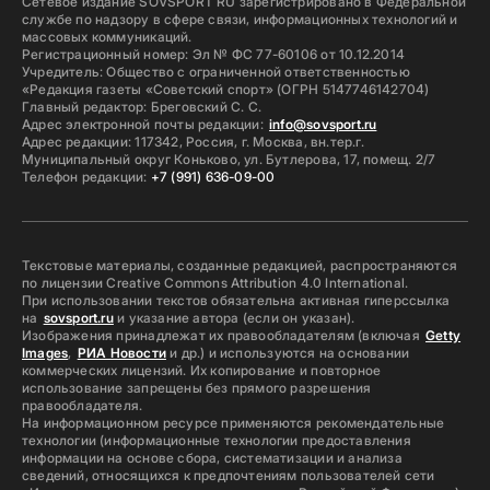
Сетевое издание SOVSPORT RU зарегистрировано в Федеральной
службе по надзору в сфере связи, информационных технологий и
массовых коммуникаций.
Регистрационный номер: Эл № ФС 77-60106 от 10.12.2014
Учредитель: Общество с ограниченной ответственностью
«Редакция газеты «Советский спорт» (ОГРН 5147746142704)
Главный редактор: Бреговский С. С.
Адрес электронной почты редакции:
info@sovsport.ru
Адрес редакции: 117342, Россия, г. Москва, вн.тер.г.
Муниципальный округ Коньково, ул. Бутлерова, 17, помещ. 2/7
Телефон редакции:
+7 (991) 636-09-00
Текстовые материалы, созданные редакцией, распространяются
по лицензии Creative Commons Attribution 4.0 International.
При использовании текстов обязательна активная гиперссылка
на
sovsport.ru
и указание автора (если он указан).
Изображения принадлежат их правообладателям (включая
Getty
Images
,
РИА Новости
и др.) и используются на основании
коммерческих лицензий. Их копирование и повторное
использование запрещены без прямого разрешения
правообладателя.
На информационном ресурсе применяются рекомендательные
технологии (информационные технологии предоставления
информации на основе сбора, систематизации и анализа
сведений, относящихся к предпочтениям пользователей сети