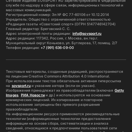
Сетевое издание SOVSPORT RU зарегистрировано в Федеральной
службе по надзору в сфере связи, информационных технологий и
массовых коммуникаций.
Регистрационный номер: Эл № ФС 77-60106 от 10.12.2014
Учредитель: Общество с ограниченной ответственностью
«Редакция газеты «Советский спорт» (ОГРН 5147746142704)
Главный редактор: Бреговский С. С.
Адрес электронной почты редакции:
info@sovsport.ru
Адрес редакции: 117342, Россия, г. Москва, вн.тер.г.
Муниципальный округ Коньково, ул. Бутлерова, 17, помещ. 2/7
Телефон редакции:
+7 (991) 636-09-00
Текстовые материалы, созданные редакцией, распространяются
по лицензии Creative Commons Attribution 4.0 International.
При использовании текстов обязательна активная гиперссылка
на
sovsport.ru
и указание автора (если он указан).
Изображения принадлежат их правообладателям (включая
Getty
Images
,
РИА Новости
и др.) и используются на основании
коммерческих лицензий. Их копирование и повторное
использование запрещены без прямого разрешения
правообладателя.
На информационном ресурсе применяются рекомендательные
технологии (информационные технологии предоставления
информации на основе сбора, систематизации и анализа
сведений, относящихся к предпочтениям пользователей сети