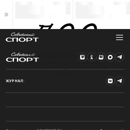
Техническая ошибка на сайте
Произошла ошибка. Чтобы найти нужную
информацию, рекомендуем перейти на главную
страницу.
ЖУРНАЛ: