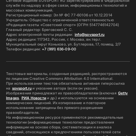
Сетевое издание SOVSPORT RU зарегистрировано в Федеральной
службе по надзору в сфере связи, информационных технологий и
массовых коммуникаций.
Регистрационный номер: Эл № ФС 77-60106 от 10.12.2014
Учредитель: Общество с ограниченной ответственностью
«Редакция газеты «Советский спорт» (ОГРН 5147746142704)
Главный редактор: Бреговский С. С.
Адрес электронной почты редакции:
info@sovsport.ru
Адрес редакции: 117342, Россия, г. Москва, вн.тер.г.
Муниципальный округ Коньково, ул. Бутлерова, 17, помещ. 2/7
Телефон редакции:
+7 (991) 636-09-00
Текстовые материалы, созданные редакцией, распространяются
по лицензии Creative Commons Attribution 4.0 International.
При использовании текстов обязательна активная гиперссылка
на
sovsport.ru
и указание автора (если он указан).
Изображения принадлежат их правообладателям (включая
Getty
Images
,
РИА Новости
и др.) и используются на основании
коммерческих лицензий. Их копирование и повторное
использование запрещены без прямого разрешения
правообладателя.
На информационном ресурсе применяются рекомендательные
технологии (информационные технологии предоставления
информации на основе сбора, систематизации и анализа
сведений, относящихся к предпочтениям пользователей сети