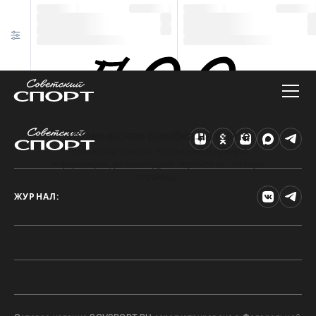
Техническая ошибка на сайте
Произошла ошибка. Чтобы найти нужную
информацию, рекомендуем перейти на главную
страницу.
ЖУРНАЛ: