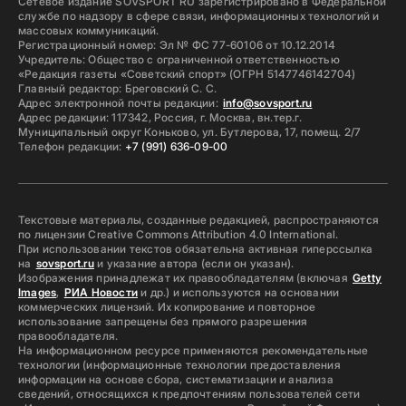
Сетевое издание SOVSPORT RU зарегистрировано в Федеральной
службе по надзору в сфере связи, информационных технологий и
массовых коммуникаций.
Регистрационный номер: Эл № ФС 77-60106 от 10.12.2014
Учредитель: Общество с ограниченной ответственностью
«Редакция газеты «Советский спорт» (ОГРН 5147746142704)
Главный редактор: Бреговский С. С.
Адрес электронной почты редакции:
info@sovsport.ru
Адрес редакции: 117342, Россия, г. Москва, вн.тер.г.
Муниципальный округ Коньково, ул. Бутлерова, 17, помещ. 2/7
Телефон редакции:
+7 (991) 636-09-00
Текстовые материалы, созданные редакцией, распространяются
по лицензии Creative Commons Attribution 4.0 International.
При использовании текстов обязательна активная гиперссылка
на
sovsport.ru
и указание автора (если он указан).
Изображения принадлежат их правообладателям (включая
Getty
Images
,
РИА Новости
и др.) и используются на основании
коммерческих лицензий. Их копирование и повторное
использование запрещены без прямого разрешения
правообладателя.
На информационном ресурсе применяются рекомендательные
технологии (информационные технологии предоставления
информации на основе сбора, систематизации и анализа
сведений, относящихся к предпочтениям пользователей сети