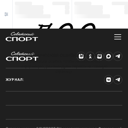
Техническая ошибка на сайте
Произошла ошибка. Чтобы найти нужную
информацию, рекомендуем перейти на главную
страницу.
ЖУРНАЛ: