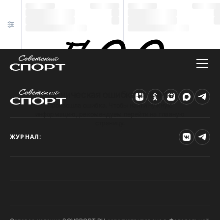
Техническая ошибка на сайте
Произошла ошибка. Чтобы найти нужную
информацию, рекомендуем перейти на главную
страницу.
ЖУРНАЛ: