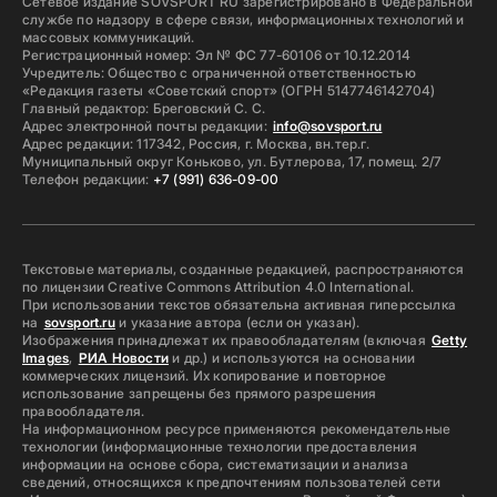
Сетевое издание SOVSPORT RU зарегистрировано в Федеральной
службе по надзору в сфере связи, информационных технологий и
массовых коммуникаций.
Регистрационный номер: Эл № ФС 77-60106 от 10.12.2014
Учредитель: Общество с ограниченной ответственностью
«Редакция газеты «Советский спорт» (ОГРН 5147746142704)
Главный редактор: Бреговский С. С.
Адрес электронной почты редакции:
info@sovsport.ru
Адрес редакции: 117342, Россия, г. Москва, вн.тер.г.
Муниципальный округ Коньково, ул. Бутлерова, 17, помещ. 2/7
Телефон редакции:
+7 (991) 636-09-00
Текстовые материалы, созданные редакцией, распространяются
по лицензии Creative Commons Attribution 4.0 International.
При использовании текстов обязательна активная гиперссылка
на
sovsport.ru
и указание автора (если он указан).
Изображения принадлежат их правообладателям (включая
Getty
Images
,
РИА Новости
и др.) и используются на основании
коммерческих лицензий. Их копирование и повторное
использование запрещены без прямого разрешения
правообладателя.
На информационном ресурсе применяются рекомендательные
технологии (информационные технологии предоставления
информации на основе сбора, систематизации и анализа
сведений, относящихся к предпочтениям пользователей сети