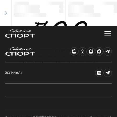
Техническая ошибка на сайте
Произошла ошибка. Чтобы найти нужную
информацию, рекомендуем перейти на главную
страницу.
ЖУРНАЛ: