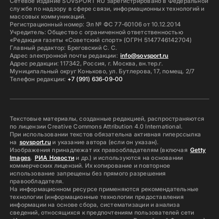
Сетевое издание SOVSPORT RU зарегистрировано в Федеральной
службе по надзору в сфере связи, информационных технологий и
массовых коммуникаций.
Регистрационный номер: Эл № ФС 77-60106 от 10.12.2014
Учредитель: Общество с ограниченной ответственностью
«Редакция газеты «Советский спорт» (ОГРН 5147746142704)
Главный редактор: Бреговский С. С.
Адрес электронной почты редакции:
info@sovsport.ru
Адрес редакции: 117342, Россия, г. Москва, вн.тер.г.
Муниципальный округ Коньково, ул. Бутлерова, 17, помещ. 2/7
Телефон редакции:
+7 (991) 636-09-00
Текстовые материалы, созданные редакцией, распространяются
по лицензии Creative Commons Attribution 4.0 International.
При использовании текстов обязательна активная гиперссылка
на
sovsport.ru
и указание автора (если он указан).
Изображения принадлежат их правообладателям (включая
Getty
Images
,
РИА Новости
и др.) и используются на основании
коммерческих лицензий. Их копирование и повторное
использование запрещены без прямого разрешения
правообладателя.
На информационном ресурсе применяются рекомендательные
технологии (информационные технологии предоставления
информации на основе сбора, систематизации и анализа
сведений, относящихся к предпочтениям пользователей сети