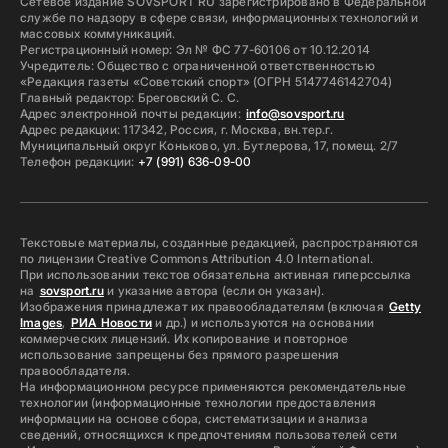
Сетевое издание SOVSPORT RU зарегистрировано в Федеральной
службе по надзору в сфере связи, информационных технологий и
массовых коммуникаций.
Регистрационный номер: Эл № ФС 77-60106 от 10.12.2014
Учредитель: Общество с ограниченной ответственностью
«Редакция газеты «Советский спорт» (ОГРН 5147746142704)
Главный редактор: Бреговский С. С.
Адрес электронной почты редакции:
info@sovsport.ru
Адрес редакции: 117342, Россия, г. Москва, вн.тер.г.
Муниципальный округ Коньково, ул. Бутлерова, 17, помещ. 2/7
Телефон редакции:
+7 (991) 636-09-00
Текстовые материалы, созданные редакцией, распространяются
по лицензии Creative Commons Attribution 4.0 International.
При использовании текстов обязательна активная гиперссылка
на
sovsport.ru
и указание автора (если он указан).
Изображения принадлежат их правообладателям (включая
Getty
Images
,
РИА Новости
и др.) и используются на основании
коммерческих лицензий. Их копирование и повторное
использование запрещены без прямого разрешения
правообладателя.
На информационном ресурсе применяются рекомендательные
технологии (информационные технологии предоставления
информации на основе сбора, систематизации и анализа
сведений, относящихся к предпочтениям пользователей сети