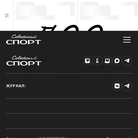
Техническая ошибка на сайте
Произошла ошибка. Чтобы найти нужную
информацию, рекомендуем перейти на главную
страницу.
ЖУРНАЛ: