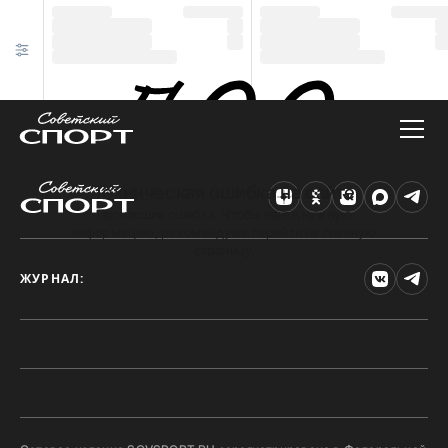
Техническая ошибка на сайте
Произошла ошибка. Чтобы найти нужную
информацию, рекомендуем перейти на главную
страницу.
ЖУРНАЛ: