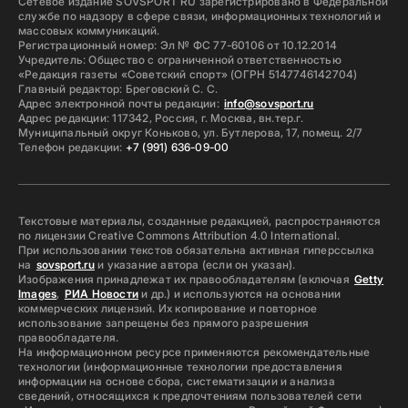
Сетевое издание SOVSPORT RU зарегистрировано в Федеральной
службе по надзору в сфере связи, информационных технологий и
массовых коммуникаций.
Регистрационный номер: Эл № ФС 77-60106 от 10.12.2014
Учредитель: Общество с ограниченной ответственностью
«Редакция газеты «Советский спорт» (ОГРН 5147746142704)
Главный редактор: Бреговский С. С.
Адрес электронной почты редакции:
info@sovsport.ru
Адрес редакции: 117342, Россия, г. Москва, вн.тер.г.
Муниципальный округ Коньково, ул. Бутлерова, 17, помещ. 2/7
Телефон редакции:
+7 (991) 636-09-00
Текстовые материалы, созданные редакцией, распространяются
по лицензии Creative Commons Attribution 4.0 International.
При использовании текстов обязательна активная гиперссылка
на
sovsport.ru
и указание автора (если он указан).
Изображения принадлежат их правообладателям (включая
Getty
Images
,
РИА Новости
и др.) и используются на основании
коммерческих лицензий. Их копирование и повторное
использование запрещены без прямого разрешения
правообладателя.
На информационном ресурсе применяются рекомендательные
технологии (информационные технологии предоставления
информации на основе сбора, систематизации и анализа
сведений, относящихся к предпочтениям пользователей сети