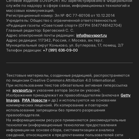
Сетевое издание SOVSPORT RU зарегистрировано в Федеральной
службе по надзору в сфере связи, информационных технологий и
массовых коммуникаций.
Регистрационный номер: Эл № ФС 77-60106 от 10.12.2014
Учредитель: Общество с ограниченной ответственностью
«Редакция газеты «Советский спорт» (ОГРН 5147746142704)
Главный редактор: Бреговский С. С.
Адрес электронной почты редакции:
info@sovsport.ru
Адрес редакции: 117342, Россия, г. Москва, вн.тер.г.
Муниципальный округ Коньково, ул. Бутлерова, 17, помещ. 2/7
Телефон редакции:
+7 (991) 636-09-00
Текстовые материалы, созданные редакцией, распространяются
по лицензии Creative Commons Attribution 4.0 International.
При использовании текстов обязательна активная гиперссылка
на
sovsport.ru
и указание автора (если он указан).
Изображения принадлежат их правообладателям (включая
Getty
Images
,
РИА Новости
и др.) и используются на основании
коммерческих лицензий. Их копирование и повторное
использование запрещены без прямого разрешения
правообладателя.
На информационном ресурсе применяются рекомендательные
технологии (информационные технологии предоставления
информации на основе сбора, систематизации и анализа
сведений, относящихся к предпочтениям пользователей сети