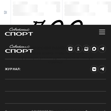
Техническая ошибка на сайте
Произошла ошибка. Чтобы найти нужную
информацию, рекомендуем перейти на главную
страницу.
ЖУРНАЛ: