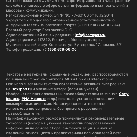
Сетевое издание SOVSPORT RU зарегистрировано в Федеральной
службе по надзору в сфере связи, информационных технологий и
массовых коммуникаций.
Регистрационный номер: Эл № ФС 77-60106 от 10.12.2014
Учредитель: Общество с ограниченной ответственностью
«Редакция газеты «Советский спорт» (ОГРН 5147746142704)
Главный редактор: Бреговский С. С.
Адрес электронной почты редакции:
info@sovsport.ru
Адрес редакции: 117342, Россия, г. Москва, вн.тер.г.
Муниципальный округ Коньково, ул. Бутлерова, 17, помещ. 2/7
Телефон редакции:
+7 (991) 636-09-00
Текстовые материалы, созданные редакцией, распространяются
по лицензии Creative Commons Attribution 4.0 International.
При использовании текстов обязательна активная гиперссылка
на
sovsport.ru
и указание автора (если он указан).
Изображения принадлежат их правообладателям (включая
Getty
Images
,
РИА Новости
и др.) и используются на основании
коммерческих лицензий. Их копирование и повторное
использование запрещены без прямого разрешения
правообладателя.
На информационном ресурсе применяются рекомендательные
технологии (информационные технологии предоставления
информации на основе сбора, систематизации и анализа
сведений, относящихся к предпочтениям пользователей сети