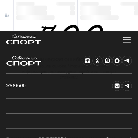
Техническая ошибка на сайте
Произошла ошибка. Чтобы найти нужную
информацию, рекомендуем перейти на главную
страницу.
ЖУРНАЛ: