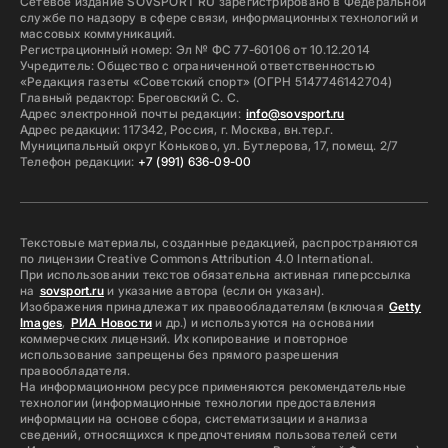
Сетевое издание SOVSPORT RU зарегистрировано в Федеральной
службе по надзору в сфере связи, информационных технологий и
массовых коммуникаций.
Регистрационный номер: Эл № ФС 77-60106 от 10.12.2014
Учредитель: Общество с ограниченной ответственностью
«Редакция газеты «Советский спорт» (ОГРН 5147746142704)
Главный редактор: Бреговский С. С.
Адрес электронной почты редакции:
info@sovsport.ru
Адрес редакции: 117342, Россия, г. Москва, вн.тер.г.
Муниципальный округ Коньково, ул. Бутлерова, 17, помещ. 2/7
Телефон редакции:
+7 (991) 636-09-00
Текстовые материалы, созданные редакцией, распространяются
по лицензии Creative Commons Attribution 4.0 International.
При использовании текстов обязательна активная гиперссылка
на
sovsport.ru
и указание автора (если он указан).
Изображения принадлежат их правообладателям (включая
Getty
Images
,
РИА Новости
и др.) и используются на основании
коммерческих лицензий. Их копирование и повторное
использование запрещены без прямого разрешения
правообладателя.
На информационном ресурсе применяются рекомендательные
технологии (информационные технологии предоставления
информации на основе сбора, систематизации и анализа
сведений, относящихся к предпочтениям пользователей сети