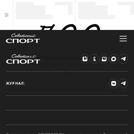
Техническая ошибка на сайте
Произошла ошибка. Чтобы найти нужную
информацию, рекомендуем перейти на главную
страницу.
ЖУРНАЛ: