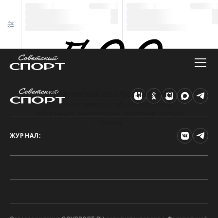
Техническая ошибка на сайте
Произошла ошибка. Чтобы найти нужную
информацию, рекомендуем перейти на главную
страницу.
ЖУРНАЛ: