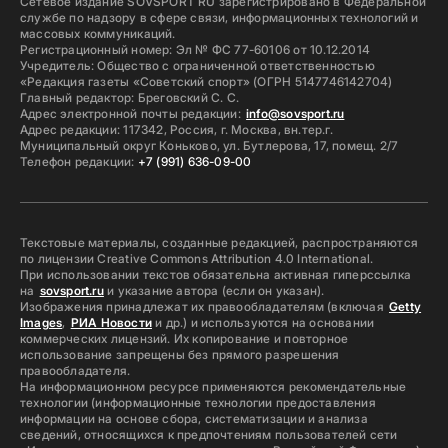
Сетевое издание SOVSPORT RU зарегистрировано в Федеральной
службе по надзору в сфере связи, информационных технологий и
массовых коммуникаций.
Регистрационный номер: Эл № ФС 77-60106 от 10.12.2014
Учредитель: Общество с ограниченной ответственностью
«Редакция газеты «Советский спорт» (ОГРН 5147746142704)
Главный редактор: Бреговский С. С.
Адрес электронной почты редакции:
info@sovsport.ru
Адрес редакции: 117342, Россия, г. Москва, вн.тер.г.
Муниципальный округ Коньково, ул. Бутлерова, 17, помещ. 2/7
Телефон редакции:
+7 (991) 636-09-00
Текстовые материалы, созданные редакцией, распространяются
по лицензии Creative Commons Attribution 4.0 International.
При использовании текстов обязательна активная гиперссылка
на
sovsport.ru
и указание автора (если он указан).
Изображения принадлежат их правообладателям (включая
Getty
Images
,
РИА Новости
и др.) и используются на основании
коммерческих лицензий. Их копирование и повторное
использование запрещены без прямого разрешения
правообладателя.
На информационном ресурсе применяются рекомендательные
технологии (информационные технологии предоставления
информации на основе сбора, систематизации и анализа
сведений, относящихся к предпочтениям пользователей сети