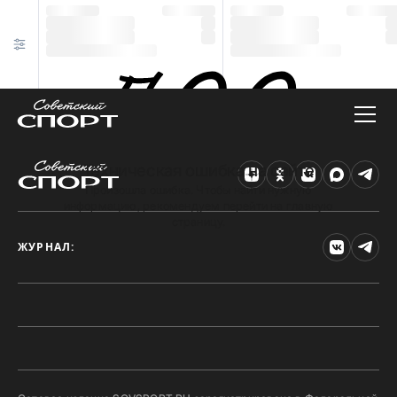
Техническая ошибка на сайте
Произошла ошибка. Чтобы найти нужную
информацию, рекомендуем перейти на главную
страницу.
ЖУРНАЛ: