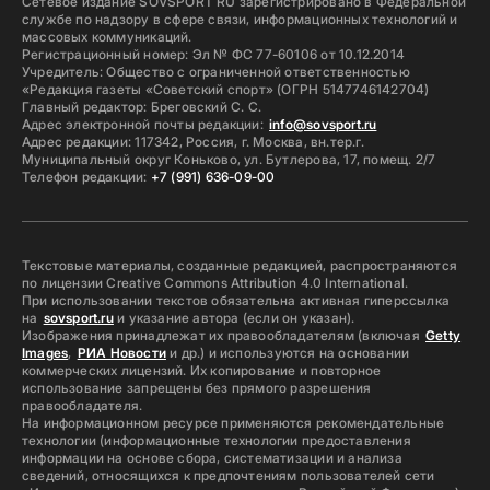
Сетевое издание SOVSPORT RU зарегистрировано в Федеральной
службе по надзору в сфере связи, информационных технологий и
массовых коммуникаций.
Регистрационный номер: Эл № ФС 77-60106 от 10.12.2014
Учредитель: Общество с ограниченной ответственностью
«Редакция газеты «Советский спорт» (ОГРН 5147746142704)
Главный редактор: Бреговский С. С.
Адрес электронной почты редакции:
info@sovsport.ru
Адрес редакции: 117342, Россия, г. Москва, вн.тер.г.
Муниципальный округ Коньково, ул. Бутлерова, 17, помещ. 2/7
Телефон редакции:
+7 (991) 636-09-00
Текстовые материалы, созданные редакцией, распространяются
по лицензии Creative Commons Attribution 4.0 International.
При использовании текстов обязательна активная гиперссылка
на
sovsport.ru
и указание автора (если он указан).
Изображения принадлежат их правообладателям (включая
Getty
Images
,
РИА Новости
и др.) и используются на основании
коммерческих лицензий. Их копирование и повторное
использование запрещены без прямого разрешения
правообладателя.
На информационном ресурсе применяются рекомендательные
технологии (информационные технологии предоставления
информации на основе сбора, систематизации и анализа
сведений, относящихся к предпочтениям пользователей сети