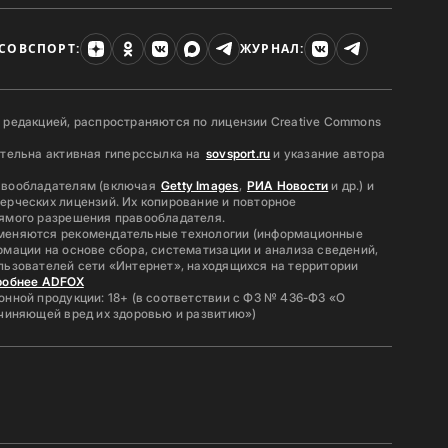
СОВСПОРТ:
ЖУРНАЛ:
 редакцией, распространяются по лицензии Creative Commons
ательна активная гиперссылка на
sovsport.ru
и указание автора
авообладателям (включая
Getty Images
,
РИА Новости
и др.) и
ерческих лицензий. Их копирование и повторное
ямого разрешения правообладателя.
меняются рекомендательные технологии (информационные
мации на основе сбора, систематизации и анализа сведений,
льзователей сети «Интернет», находящихся на территории
робнее ADFOX
нной продукции: 18+ (в соответствии с ФЗ № 436-ФЗ «О
ичиняющей вред их здоровью и развитию»)