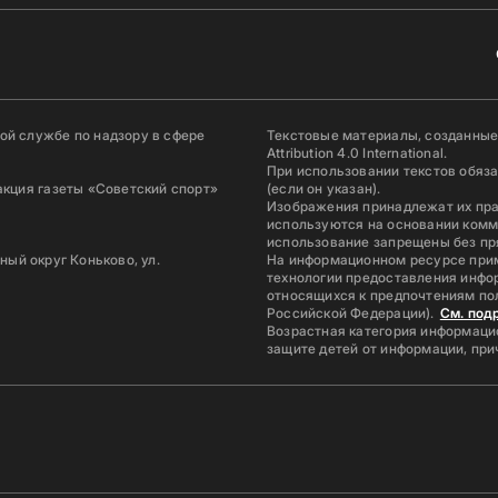
й службе по надзору в сфере
Текстовые материалы, созданные
Attribution 4.0 International.
При использовании текстов обяз
акция газеты «Советский спорт»
(если он указан).
Изображения принадлежат их пр
используются на основании комм
использование запрещены без пр
ьный округ Коньково, ул.
На информационном ресурсе при
технологии предоставления инфор
относящихся к предпочтениям по
Российской Федерации).
См. под
Возрастная категория информацио
защите детей от информации, пр