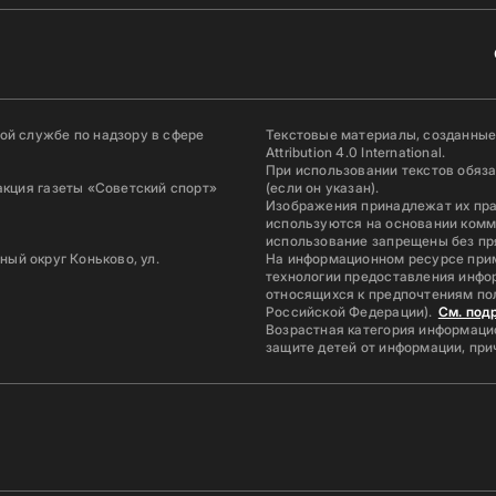
й службе по надзору в сфере
Текстовые материалы, созданные
Attribution 4.0 International.
При использовании текстов обяз
акция газеты «Советский спорт»
(если он указан).
Изображения принадлежат их пр
используются на основании комм
использование запрещены без пр
ьный округ Коньково, ул.
На информационном ресурсе при
технологии предоставления инфор
относящихся к предпочтениям по
Российской Федерации).
См. под
Возрастная категория информацио
защите детей от информации, пр