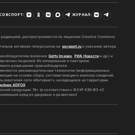
СОВСПОРТ:
ЖУРНАЛ:
 редакцией, распространяются по лицензии Creative Commons
ательна активная гиперссылка на
sovsport.ru
и указание автора
авообладателям (включая
Getty Images
,
РИА Новости
и др.) и
ерческих лицензий. Их копирование и повторное
ямого разрешения правообладателя.
меняются рекомендательные технологии (информационные
мации на основе сбора, систематизации и анализа сведений,
льзователей сети «Интернет», находящихся на территории
робнее ADFOX
нной продукции: 18+ (в соответствии с ФЗ № 436-ФЗ «О
ичиняющей вред их здоровью и развитию»)