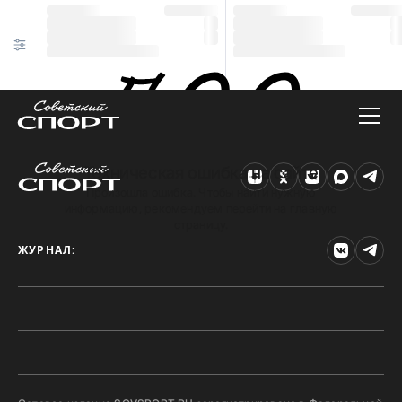
Техническая ошибка на сайте
Произошла ошибка. Чтобы найти нужную
информацию, рекомендуем перейти на главную
страницу.
ЖУРНАЛ: