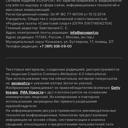
Сетевое издание SOVSPORT RU зарегистрировано в Федеральной
службе по надзору в сфере связи, информационных технологий и
массовых коммуникаций.
Регистрационный номер: Эл № ФС 77-60106 от 10.12.2014
Учредитель: Общество с ограниченной ответственностью
«Редакция газеты «Советский спорт» (ОГРН 5147746142704)
Главный редактор: Бреговский С. С.
Адрес электронной почты редакции:
info@sovsport.ru
Адрес редакции: 117342, Россия, г. Москва, вн.тер.г.
Муниципальный округ Коньково, ул. Бутлерова, 17, помещ. 2/7
Телефон редакции:
+7 (991) 636-09-00
Текстовые материалы, созданные редакцией, распространяются
по лицензии Creative Commons Attribution 4.0 International.
При использовании текстов обязательна активная гиперссылка
на
sovsport.ru
и указание автора (если он указан).
Изображения принадлежат их правообладателям (включая
Getty
Images
,
РИА Новости
и др.) и используются на основании
коммерческих лицензий. Их копирование и повторное
использование запрещены без прямого разрешения
правообладателя.
На информационном ресурсе применяются рекомендательные
технологии (информационные технологии предоставления
информации на основе сбора, систематизации и анализа
сведений, относящихся к предпочтениям пользователей сети