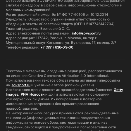
Сетевое издание SOVSPORT RU зарегистрировано в Федеральной
службе по надзору в сфере связи, информационных технологий и
массовых коммуникаций.
Регистрационный номер: Эл № ФС 77-60106 от 10.12.2014
Учредитель: Общество с ограниченной ответственностью
«Редакция газеты «Советский спорт» (ОГРН 5147746142704)
Главный редактор: Бреговский С. С.
Адрес электронной почты редакции:
info@sovsport.ru
Адрес редакции: 117342, Россия, г. Москва, вн.тер.г.
Муниципальный округ Коньково, ул. Бутлерова, 17, помещ. 2/7
Телефон редакции:
+7 (991) 636-09-00
Текстовые материалы, созданные редакцией, распространяются
по лицензии Creative Commons Attribution 4.0 International.
При использовании текстов обязательна активная гиперссылка
на
sovsport.ru
и указание автора (если он указан).
Изображения принадлежат их правообладателям (включая
Getty
Images
,
РИА Новости
и др.) и используются на основании
коммерческих лицензий. Их копирование и повторное
использование запрещены без прямого разрешения
правообладателя.
На информационном ресурсе применяются рекомендательные
технологии (информационные технологии предоставления
информации на основе сбора, систематизации и анализа
сведений, относящихся к предпочтениям пользователей сети