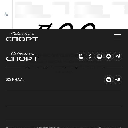
Техническая ошибка на сайте
Произошла ошибка. Чтобы найти нужную
информацию, рекомендуем перейти на главную
страницу.
ЖУРНАЛ: