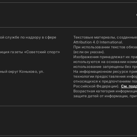
й службе по надзору в сфере
Текстовые материалы, созданные
Attribution 4.0 International.
При использовании текстов обяз
акция газеты «Советский спорт»
(если он указан).
Изображения принадлежат их пр
используются на основании комм
использование запрещены без пр
ьный округ Коньково, ул.
На информационном ресурсе при
технологии предоставления инфор
относящихся к предпочтениям по
Российской Федерации).
См. под
Возрастная категория информацио
защите детей от информации, пр