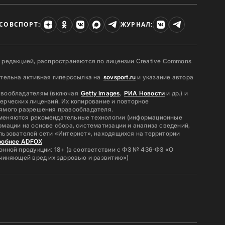
СОВСПОРТ:
ЖУРНАЛ:
 редакцией, распространяются по лицензии Creative Commons
ательна активная гиперссылка на
sovsport.ru
и указание автора
авообладателям (включая
Getty Images
,
РИА Новости
и др.) и
ерческих лицензий. Их копирование и повторное
ямого разрешения правообладателя.
меняются рекомендательные технологии (информационные
мации на основе сбора, систематизации и анализа сведений,
льзователей сети «Интернет», находящихся на территории
робнее ADFOX
нной продукции: 18+ (в соответствии с ФЗ № 436-ФЗ «О
ичиняющей вред их здоровью и развитию»)