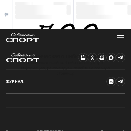
Техническая ошибка на сайте
Произошла ошибка. Чтобы найти нужную
информацию, рекомендуем перейти на главную
страницу.
ЖУРНАЛ: