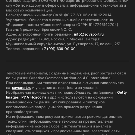
Сетевое издание SOVSPORT RU зарегистрировано в Федеральной
службе по надзору в сфере связи, информационных технологий и
массовых коммуникаций.
Регистрационный номер: Эл № ФС 77-60106 от 10.12.2014
Учредитель: Общество с ограниченной ответственностью
«Редакция газеты «Советский спорт» (ОГРН 5147746142704)
Главный редактор: Бреговский С. С.
Адрес электронной почты редакции:
info@sovsport.ru
Адрес редакции: 117342, Россия, г. Москва, вн.тер.г.
Муниципальный округ Коньково, ул. Бутлерова, 17, помещ. 2/7
Телефон редакции:
+7 (991) 636-09-00
Текстовые материалы, созданные редакцией, распространяются
по лицензии Creative Commons Attribution 4.0 International.
При использовании текстов обязательна активная гиперссылка
на
sovsport.ru
и указание автора (если он указан).
Изображения принадлежат их правообладателям (включая
Getty
Images
,
РИА Новости
и др.) и используются на основании
коммерческих лицензий. Их копирование и повторное
использование запрещены без прямого разрешения
правообладателя.
На информационном ресурсе применяются рекомендательные
технологии (информационные технологии предоставления
информации на основе сбора, систематизации и анализа
сведений, относящихся к предпочтениям пользователей сети