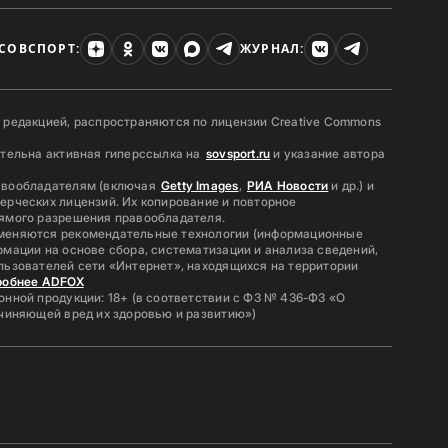
СОВСПОРТ:
ЖУРНАЛ:
 редакцией, распространяются по лицензии Creative Commons
ательна активная гиперссылка на
sovsport.ru
и указание автора
авообладателям (включая
Getty Images
,
РИА Новости
и др.) и
ерческих лицензий. Их копирование и повторное
ямого разрешения правообладателя.
меняются рекомендательные технологии (информационные
мации на основе сбора, систематизации и анализа сведений,
льзователей сети «Интернет», находящихся на территории
робнее ADFOX
нной продукции: 18+ (в соответствии с ФЗ № 436-ФЗ «О
ичиняющей вред их здоровью и развитию»)