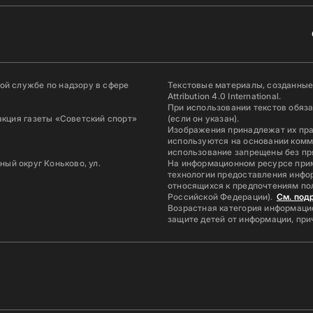
й службе по надзору в сфере
Текстовые материалы, созданные
Attribution 4.0 International.
При использовании текстов обяз
акция газеты «Советский спорт»
(если он указан).
Изображения принадлежат их пр
используются на основании комм
использование запрещены без пр
ьный округ Коньково, ул.
На информационном ресурсе при
технологии предоставления инфор
относящихся к предпочтениям по
Российской Федерации).
См. под
Возрастная категория информацио
защите детей от информации, пр