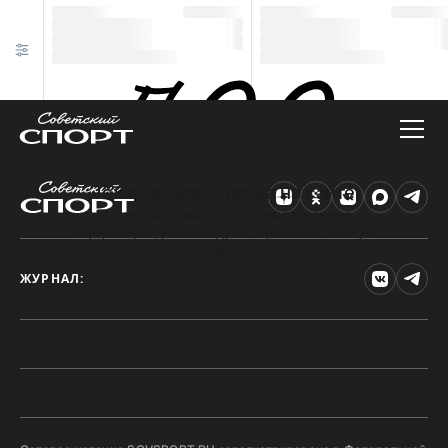
Техническая ошибка на сайте
Произошла ошибка. Чтобы найти нужную
информацию, рекомендуем перейти на главную
страницу.
ЖУРНАЛ: