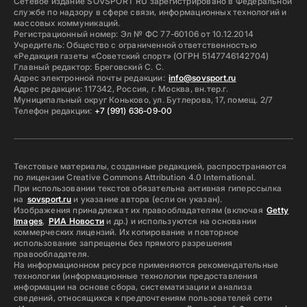
Сетевое издание SOVSPORT RU зарегистрировано в Федеральной
службе по надзору в сфере связи, информационных технологий и
массовых коммуникаций.
Регистрационный номер: Эл № ФС 77-60106 от 10.12.2014
Учредитель: Общество с ограниченной ответственностью
«Редакция газеты «Советский спорт» (ОГРН 5147746142704)
Главный редактор: Бреговский С. С.
Адрес электронной почты редакции:
info@sovsport.ru
Адрес редакции: 117342, Россия, г. Москва, вн.тер.г.
Муниципальный округ Коньково, ул. Бутлерова, 17, помещ. 2/7
Телефон редакции:
+7 (991) 636-09-00
Текстовые материалы, созданные редакцией, распространяются
по лицензии Creative Commons Attribution 4.0 International.
При использовании текстов обязательна активная гиперссылка
на
sovsport.ru
и указание автора (если он указан).
Изображения принадлежат их правообладателям (включая
Getty
Images
,
РИА Новости
и др.) и используются на основании
коммерческих лицензий. Их копирование и повторное
использование запрещены без прямого разрешения
правообладателя.
На информационном ресурсе применяются рекомендательные
технологии (информационные технологии предоставления
информации на основе сбора, систематизации и анализа
сведений, относящихся к предпочтениям пользователей сети