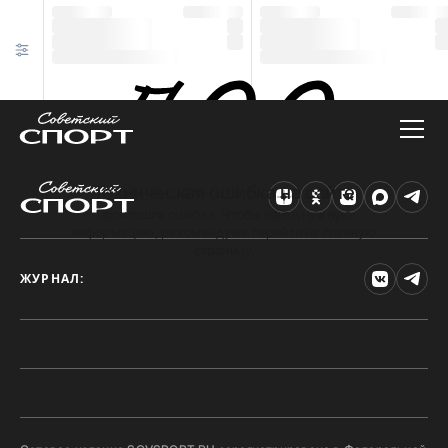
Техническая ошибка на сайте
Произошла ошибка. Чтобы найти нужную
информацию, рекомендуем перейти на главную
страницу.
ЖУРНАЛ: