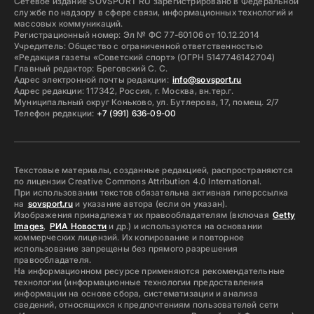
Сетевое издание SOVSPORT RU зарегистрировано в Федеральной
службе по надзору в сфере связи, информационных технологий и
массовых коммуникаций.
Регистрационный номер: Эл № ФС 77-60106 от 10.12.2014
Учредитель: Общество с ограниченной ответственностью
«Редакция газеты «Советский спорт» (ОГРН 5147746142704)
Главный редактор: Бреговский С. С.
Адрес электронной почты редакции:
info@sovsport.ru
Адрес редакции: 117342, Россия, г. Москва, вн.тер.г.
Муниципальный округ Коньково, ул. Бутлерова, 17, помещ. 2/7
Телефон редакции:
+7 (991) 636-09-00
Текстовые материалы, созданные редакцией, распространяются
по лицензии Creative Commons Attribution 4.0 International.
При использовании текстов обязательна активная гиперссылка
на
sovsport.ru
и указание автора (если он указан).
Изображения принадлежат их правообладателям (включая
Getty
Images
,
РИА Новости
и др.) и используются на основании
коммерческих лицензий. Их копирование и повторное
использование запрещены без прямого разрешения
правообладателя.
На информационном ресурсе применяются рекомендательные
технологии (информационные технологии предоставления
информации на основе сбора, систематизации и анализа
сведений, относящихся к предпочтениям пользователей сети