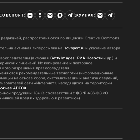
СОВСПОРТ:
ЖУРНАЛ:
 редакцией, распространяются по лицензии Creative Commons
ательна активная гиперссылка на
sovsport.ru
и указание автора
авообладателям (включая
Getty Images
,
РИА Новости
и др.) и
ерческих лицензий. Их копирование и повторное
ямого разрешения правообладателя.
меняются рекомендательные технологии (информационные
мации на основе сбора, систематизации и анализа сведений,
льзователей сети «Интернет», находящихся на территории
робнее ADFOX
нной продукции: 18+ (в соответствии с ФЗ № 436-ФЗ «О
ичиняющей вред их здоровью и развитию»)