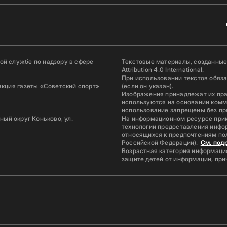
й службе по надзору в сфере
Текстовые материалы, созданные
Attribution 4.0 International.
При использовании текстов обяз
акция газеты «Советский спорт»
(если он указан).
Изображения принадлежат их пр
используются на основании комм
использование запрещены без пр
ьный округ Коньково, ул.
На информационном ресурсе при
технологии предоставления инфор
относящихся к предпочтениям по
Российской Федерации).
См. под
Возрастная категория информацио
защите детей от информации, пр