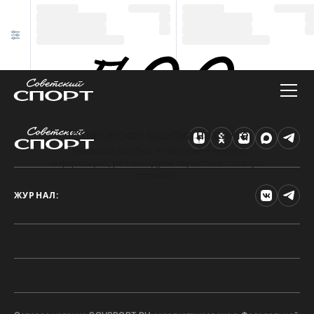
Техническая ошибка на сайте
Произошла ошибка. Чтобы найти нужную
информацию, рекомендуем перейти на главную
страницу.
ЖУРНАЛ: