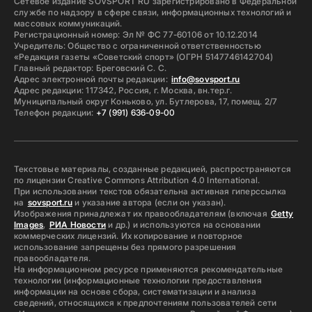
Сетевое издание SOVSPORT RU зарегистрировано в Федеральной
службе по надзору в сфере связи, информационных технологий и
массовых коммуникаций.
Регистрационный номер: Эл № ФС 77-60106 от 10.12.2014
Учредитель: Общество с ограниченной ответственностью
«Редакция газеты «Советский спорт» (ОГРН 5147746142704)
Главный редактор: Бреговский С. С.
Адрес электронной почты редакции:
info@sovsport.ru
Адрес редакции: 117342, Россия, г. Москва, вн.тер.г.
Муниципальный округ Коньково, ул. Бутлерова, 17, помещ. 2/7
Телефон редакции:
+7 (991) 636-09-00
Текстовые материалы, созданные редакцией, распространяются
по лицензии Creative Commons Attribution 4.0 International.
При использовании текстов обязательна активная гиперссылка
на
sovsport.ru
и указание автора (если он указан).
Изображения принадлежат их правообладателям (включая
Getty
Images
,
РИА Новости
и др.) и используются на основании
коммерческих лицензий. Их копирование и повторное
использование запрещены без прямого разрешения
правообладателя.
На информационном ресурсе применяются рекомендательные
технологии (информационные технологии предоставления
информации на основе сбора, систематизации и анализа
сведений, относящихся к предпочтениям пользователей сети