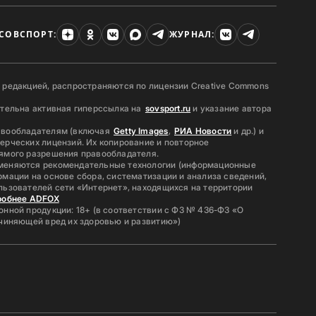
СОВСПОРТ:
ЖУРНАЛ:
 редакцией, распространяются по лицензии Creative Commons
ательна активная гиперссылка на
sovsport.ru
и указание автора
авообладателям (включая
Getty Images
,
РИА Новости
и др.) и
ерческих лицензий. Их копирование и повторное
ямого разрешения правообладателя.
меняются рекомендательные технологии (информационные
мации на основе сбора, систематизации и анализа сведений,
льзователей сети «Интернет», находящихся на территории
робнее ADFOX
нной продукции: 18+ (в соответствии с ФЗ № 436-ФЗ «О
ичиняющей вред их здоровью и развитию»)