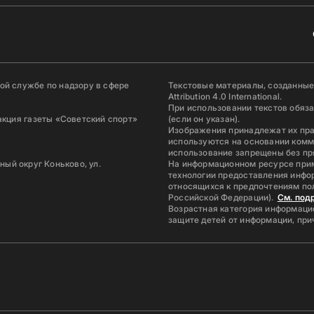
й службе по надзору в сфере
Текстовые материалы, созданные
Attribution 4.0 International.
При использовании текстов обяз
акция газеты «Советский спорт»
(если он указан).
Изображения принадлежат их пр
используются на основании комм
использование запрещены без пр
ьный округ Коньково, ул.
На информационном ресурсе при
технологии предоставления инфор
относящихся к предпочтениям по
Российской Федерации).
См. под
Возрастная категория информацио
защите детей от информации, пр