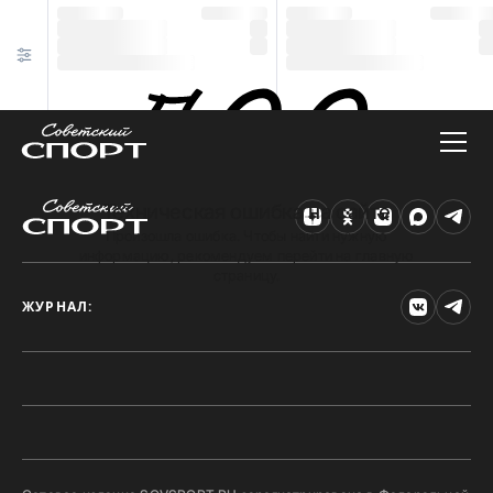
Техническая ошибка на сайте
Произошла ошибка. Чтобы найти нужную
информацию, рекомендуем перейти на главную
страницу.
ЖУРНАЛ: