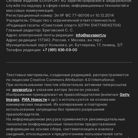
Сетевое издание SOVSPORT RU зарегистрировано в Федеральной
службе по надзору в сфере связи, информационных технологий и
массовых коммуникаций.
Регистрационный номер: Эл № ФС 77-60106 от 10.12.2014
Учредитель: Общество с ограниченной ответственностью
«Редакция газеты «Советский спорт» (ОГРН 5147746142704)
Главный редактор: Бреговский С. С.
Адрес электронной почты редакции:
info@sovsport.ru
Адрес редакции: 117342, Россия, г. Москва, вн.тер.г.
Муниципальный округ Коньково, ул. Бутлерова, 17, помещ. 2/7
Телефон редакции:
+7 (991) 636-09-00
Текстовые материалы, созданные редакцией, распространяются
по лицензии Creative Commons Attribution 4.0 International.
При использовании текстов обязательна активная гиперссылка
на
sovsport.ru
и указание автора (если он указан).
Изображения принадлежат их правообладателям (включая
Getty
Images
,
РИА Новости
и др.) и используются на основании
коммерческих лицензий. Их копирование и повторное
использование запрещены без прямого разрешения
правообладателя.
На информационном ресурсе применяются рекомендательные
технологии (информационные технологии предоставления
информации на основе сбора, систематизации и анализа
сведений, относящихся к предпочтениям пользователей сети