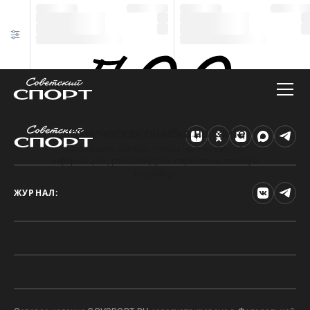
Техническая ошибка на сайте
Произошла ошибка. Чтобы найти нужную
информацию, рекомендуем перейти на главную
страницу.
ЖУРНАЛ: