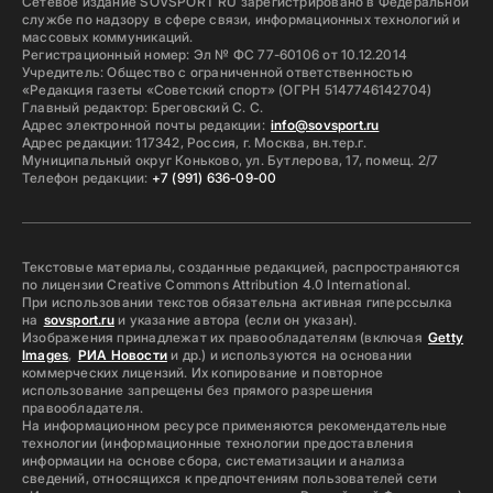
Сетевое издание SOVSPORT RU зарегистрировано в Федеральной
службе по надзору в сфере связи, информационных технологий и
массовых коммуникаций.
Регистрационный номер: Эл № ФС 77-60106 от 10.12.2014
Учредитель: Общество с ограниченной ответственностью
«Редакция газеты «Советский спорт» (ОГРН 5147746142704)
Главный редактор: Бреговский С. С.
Адрес электронной почты редакции:
info@sovsport.ru
Адрес редакции: 117342, Россия, г. Москва, вн.тер.г.
Муниципальный округ Коньково, ул. Бутлерова, 17, помещ. 2/7
Телефон редакции:
+7 (991) 636-09-00
Текстовые материалы, созданные редакцией, распространяются
по лицензии Creative Commons Attribution 4.0 International.
При использовании текстов обязательна активная гиперссылка
на
sovsport.ru
и указание автора (если он указан).
Изображения принадлежат их правообладателям (включая
Getty
Images
,
РИА Новости
и др.) и используются на основании
коммерческих лицензий. Их копирование и повторное
использование запрещены без прямого разрешения
правообладателя.
На информационном ресурсе применяются рекомендательные
технологии (информационные технологии предоставления
информации на основе сбора, систематизации и анализа
сведений, относящихся к предпочтениям пользователей сети