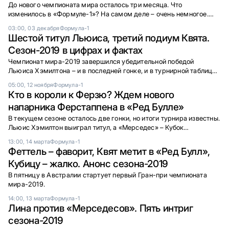
До нового чемпионата мира осталось три месяца. Что
изменилось в «Формуле-1»? На самом деле – очень немногое.
«Советский спорт» подготовил отчет.
03:00, 03 декабря
Формула-1
Шестой титул Льюиса, третий подиум Квята.
Сезон-2019 в цифрах и фактах
Чемпионат мира-2019 завершился убедительной победой
Льюиса Хэмилтона – и в последней гонке, и в турнирной таблице.
Чем запомнится этот год в «Формуле-1»? «Советский спорт»
05:00, 12 ноября
Формула-1
собрал главные цифры и факты сезона.
Кто в короли к Ферзю? Ждем нового
напарника Ферстаппена в «Ред Булле»
В текущем сезоне осталось две гонки, но итоги турнира известны.
Льюис Хэмилтон выиграл титул, а «Мерседес» – Кубок
конструкторов. Уже время задуматься – кто будет выступать в
13:00, 14 марта
Формула-1
командах в будущем году?
Феттель – фаворит, Квят метит в «Ред Булл»,
Кубицу – жалко. Анонс сезона-2019
В пятницу в Австралии стартует первый Гран-при чемпионата
мира-2019.
14:00, 13 марта
Формула-1
Лина против «Мерседесов». Пять интриг
сезона-2019