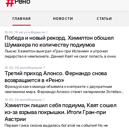
Рено
ГЛАВНАЯ
НОВОСТИ
СТАТЬИ
15:00, 16 августа
Формула-1
Победа и новый рекорд. Хэмилтон обошел
Шумахера по количеству подиумов
Льюис Хэмилтон выиграл «Гран-при Испании» и упрочил
лидерство в чемпионате. Даниил Квят не смог попасть в очки.
10:30, 08 июля
Формула-1
Третий приход Алонсо. Фернандо снова
возвращается в «Рено»
Французская команда объявила о контракте с двукратным
чемпионом мира. Фернандо Алонсо станет напарником Эстебана
Окона в 2021 году.
14:00, 05 июля
Формула-1
Хэмилтон лишил себя подиума, Квят сошел
из-за взрыва покрышки. Итоги Гран-при
Австрии
Первая гонка сезона выдалась богатой на события! Но не