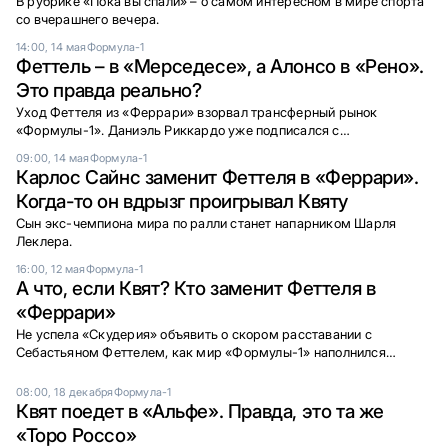
В рубрике «Пока вы спали» – о самом интересном в мире спорта
со вчерашнего вечера.
14:00, 14 мая
Формула-1
Феттель – в «Мерседесе», а Алонсо в «Рено».
Это правда реально?
Уход Феттеля из «Феррари» взорвал трансферный рынок
«Формулы-1». Даниэль Риккардо уже подписался с
«Маклареном». Но нас ждут и новые «бомбы».
09:00, 14 мая
Формула-1
Карлос Сайнс заменит Феттеля в «Феррари».
Когда-то он вдрызг проигрывал Квяту
Сын экс-чемпиона мира по ралли станет напарником Шарля
Леклера.
16:00, 12 мая
Формула-1
А что, если Квят? Кто заменит Феттеля в
«Феррари»
Не успела «Скудерия» объявить о скором расставании с
Себастьяном Феттелем, как мир «Формулы-1» наполнился
слухами – кто же заменит немца в составе команды? В числе
кандидатов – россиянин Даниил Квят.
08:00, 18 декабря
Формула-1
Квят поедет в «Альфе». Правда, это та же
«Торо Россо»