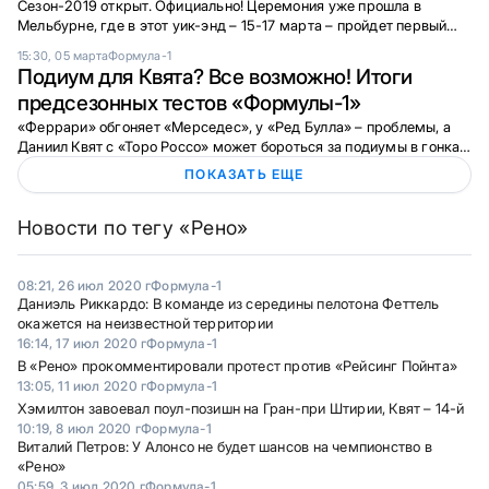
Сезон-2019 открыт. Официально! Церемония уже прошла в
Мельбурне, где в этот уик-энд – 15-17 марта – пройдет первый
Гран-при.
15:30, 05 марта
Формула-1
Подиум для Квята? Все возможно! Итоги
предсезонных тестов «Формулы-1»
«Феррари» обгоняет «Мерседес», у «Ред Булла» – проблемы, а
Даниил Квят с «Торо Россо» может бороться за подиумы в гонках.
«Советский спорт» – об итогах зимних тестов, завершившихся на
ПОКАЗАТЬ ЕЩЕ
днях в Барселоне.
Новости по тегу «Рено»
08:21, 26 июл 2020 г
Формула-1
Даниэль Риккардо: В команде из середины пелотона Феттель
окажется на неизвестной территории
16:14, 17 июл 2020 г
Формула-1
В «Рено» прокомментировали протест против «Рейсинг Пойнта»
13:05, 11 июл 2020 г
Формула-1
Хэмилтон завоевал поул-позишн на Гран-при Штирии, Квят – 14-й
10:19, 8 июл 2020 г
Формула-1
Виталий Петров: У Алонсо не будет шансов на чемпионство в
«Рено»
05:59, 3 июл 2020 г
Формула-1