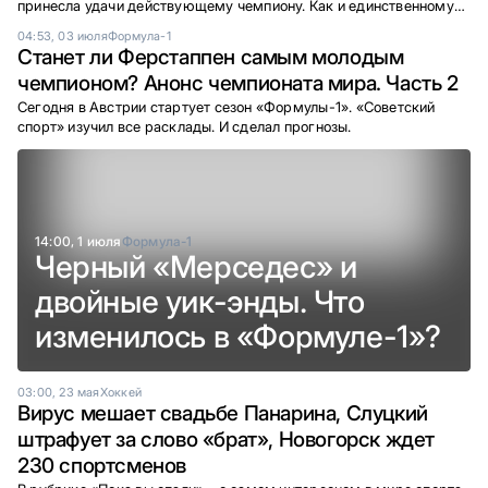
принесла удачи действующему чемпиону. Как и единственному
российскому гонщику.
04:53, 03 июля
Формула-1
Станет ли Ферстаппен самым молодым
чемпионом? Анонс чемпионата мира. Часть 2
Сегодня в Австрии стартует сезон «Формулы-1». «Советский
спорт» изучил все расклады. И сделал прогнозы.
14:00, 1 июля
Формула-1
Черный «Мерседес» и
двойные уик-энды. Что
изменилось в «Формуле-1»?
03:00, 23 мая
Хоккей
Вирус мешает свадьбе Панарина, Слуцкий
штрафует за слово «брат», Новогорск ждет
230 спортсменов