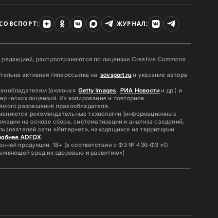
СОВСПОРТ:
ЖУРНАЛ:
 редакцией, распространяются по лицензии Creative Commons
ательна активная гиперссылка на
sovsport.ru
и указание автора
авообладателям (включая
Getty Images
,
РИА Новости
и др.) и
ерческих лицензий. Их копирование и повторное
ямого разрешения правообладателя.
меняются рекомендательные технологии (информационные
мации на основе сбора, систематизации и анализа сведений,
льзователей сети «Интернет», находящихся на территории
робнее ADFOX
нной продукции: 18+ (в соответствии с ФЗ № 436-ФЗ «О
ичиняющей вред их здоровью и развитию»)