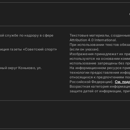
й службе по надзору в сфере
Текстовые материалы, созданные
Attribution 4.0 International.
При использовании текстов обяз
акция газеты «Советский спорт»
(если он указан).
Изображения принадлежат их пр
используются на основании комм
использование запрещены без пр
ьный округ Коньково, ул.
На информационном ресурсе при
технологии предоставления инфор
относящихся к предпочтениям по
Российской Федерации).
См. под
Возрастная категория информацио
защите детей от информации, пр