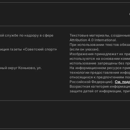
й службе по надзору в сфере
Текстовые материалы, созданные
Attribution 4.0 International.
При использовании текстов обяз
акция газеты «Советский спорт»
(если он указан).
Изображения принадлежат их пр
используются на основании комм
использование запрещены без пр
ьный округ Коньково, ул.
На информационном ресурсе при
технологии предоставления инфор
относящихся к предпочтениям по
Российской Федерации).
См. под
Возрастная категория информацио
защите детей от информации, пр