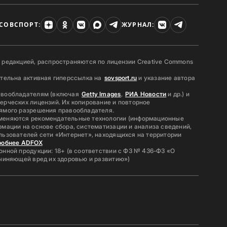
СОВСПОРТ:
ЖУРНАЛ:
 редакцией, распространяются по лицензии Creative Commons
ательна активная гиперссылка на
sovsport.ru
и указание автора
авообладателям (включая
Getty Images
,
РИА Новости
и др.) и
ерческих лицензий. Их копирование и повторное
ямого разрешения правообладателя.
меняются рекомендательные технологии (информационные
мации на основе сбора, систематизации и анализа сведений,
льзователей сети «Интернет», находящихся на территории
робнее ADFOX
нной продукции: 18+ (в соответствии с ФЗ № 436-ФЗ «О
ичиняющей вред их здоровью и развитию»)